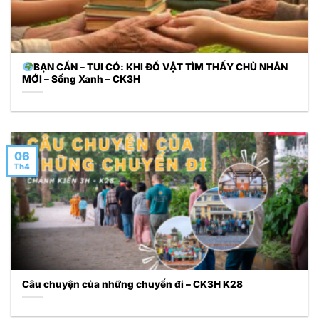
BẠN CẦN – TUI CÓ: KHI ĐỒ VẬT TÌM THẤY CHỦ NHÂN
MỚI – Sống Xanh – CK3H
06
Th4
Câu chuyện của những chuyến đi – CK3H K28