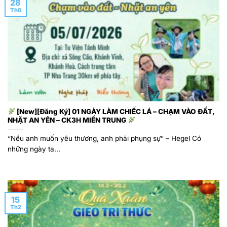
28
Th6
[New][Đăng Ký] 01 NGÀY LÀM CHIẾC LÁ – CHẠM VÀO ĐẤT,
NHẶT AN YÊN – CK3H MIỀN TRUNG
“Nếu anh muốn yêu thương, anh phải phụng sự” – Hegel Có
những ngày ta...
15
Th2