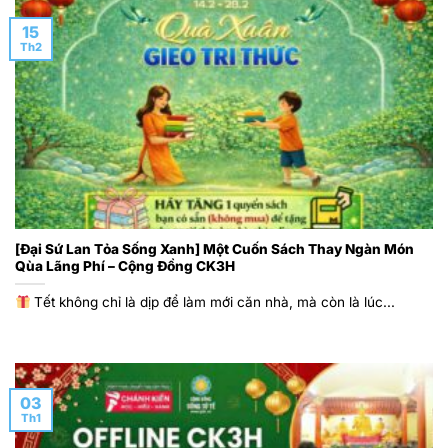
15
Th2
[Đại Sứ Lan Tỏa Sống Xanh] Một Cuốn Sách Thay Ngàn Món
Qùa Lãng Phí – Cộng Đồng CK3H
Tết không chỉ là dịp để làm mới căn nhà, mà còn là lúc...
03
Th1