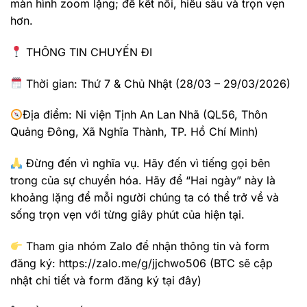
màn hình zoom lặng; để kết nối, hiểu sâu và trọn vẹn
hơn.
THÔNG TIN CHUYẾN ĐI
Thời gian: Thứ 7 & Chủ Nhật (28/03 – 29/03/2026)
Địa điểm: Ni viện Tịnh An Lan Nhã (QL56, Thôn
Quảng Đông, Xã Nghĩa Thành, TP. Hồ Chí Minh)
Đừng đến vì nghĩa vụ. Hãy đến vì tiếng gọi bên
trong của sự chuyển hóa. Hãy để “Hai ngày” này là
khoảng lặng để mỗi người chúng ta có thể trở về và
sống trọn vẹn với từng giây phút của hiện tại.
Tham gia nhóm Zalo để nhận thông tin và form
đăng ký: https://zalo.me/g/jjchwo506 (BTC sẽ cập
nhật chi tiết và form đăng ký tại đây)