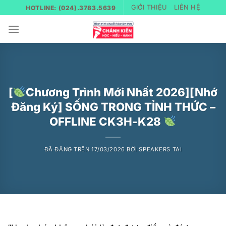
Chuyển
GIỚI THIỆU
LIÊN HỆ
HOTLINE: (024).3783.5639
đến
nội
dung
[
Chương Trình Mới Nhất 2026][Nhớ
Đăng Ký] SỐNG TRONG TỈNH THỨC –
OFFLINE CK3H-K28
ĐÃ ĐĂNG TRÊN
17/03/2026
BỞI
SPEAKERS TAI