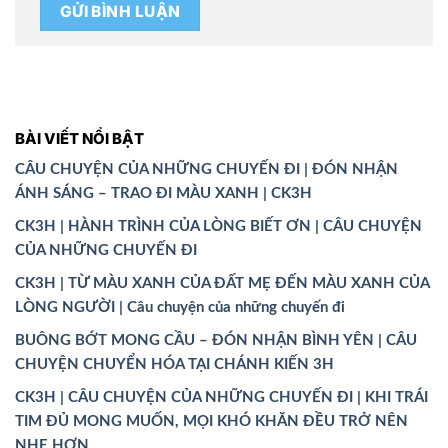
BÀI VIẾT NỔI BẬT
CÂU CHUYỆN CỦA NHỮNG CHUYẾN ĐI | ĐÓN NHẬN
ÁNH SÁNG – TRAO ĐI MÀU XANH | CK3H
CK3H | HÀNH TRÌNH CỦA LÒNG BIẾT ƠN | CÂU CHUYỆN
CỦA NHỮNG CHUYẾN ĐI
CK3H | TỪ MÀU XANH CỦA ĐẤT MẸ ĐẾN MÀU XANH CỦA
LÒNG NGƯỜI | Câu chuyện của những chuyến đi
BUÔNG BỚT MONG CẦU – ĐÓN NHẬN BÌNH YÊN | CÂU
CHUYỆN CHUYỂN HÓA TẠI CHÁNH KIẾN 3H
CK3H | CÂU CHUYỆN CỦA NHỮNG CHUYẾN ĐI | KHI TRÁI
TIM ĐỦ MONG MUỐN, MỌI KHÓ KHĂN ĐỀU TRỞ NÊN
NHẸ HƠN