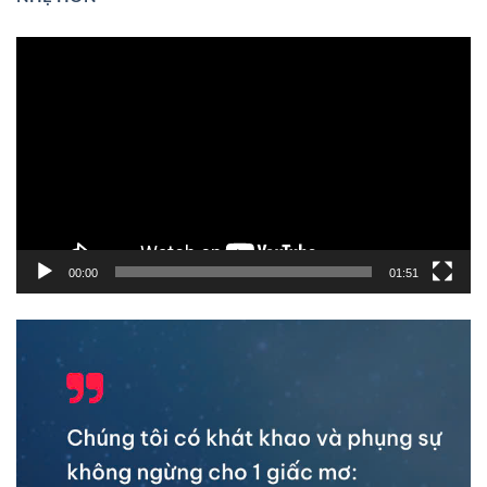
Trình
chơi
Video
00:00
01:51