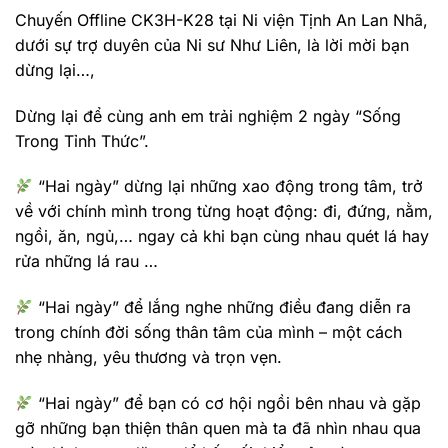
Chuyến Offline CK3H-K28 tại Ni viện Tịnh An Lan Nhã,
dưới sự trợ duyên của Ni sư Như Liên, là lời mời bạn
dừng lại…,
Dừng lại để cùng anh em trải nghiệm 2 ngày “Sống
Trong Tỉnh Thức”.
“Hai ngày” dừng lại những xao động trong tâm, trở
về với chính mình trong từng hoạt động: đi, đứng, nằm,
ngồi, ăn, ngủ,… ngay cả khi bạn cùng nhau quét lá hay
rửa những lá rau …
“Hai ngày” để lắng nghe những điều đang diễn ra
trong chính đời sống thân tâm của mình – một cách
nhẹ nhàng, yêu thương và trọn vẹn.
“Hai ngày” để bạn có cơ hội ngồi bên nhau và gặp
gỡ những bạn thiện thân quen mà ta đã nhìn nhau qua