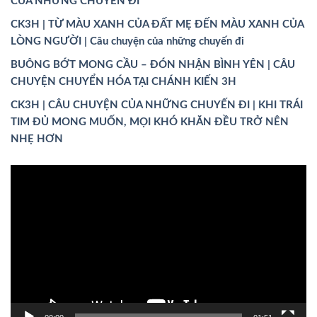
CỦA NHỮNG CHUYẾN ĐI
CK3H | TỪ MÀU XANH CỦA ĐẤT MẸ ĐẾN MÀU XANH CỦA
LÒNG NGƯỜI | Câu chuyện của những chuyến đi
BUÔNG BỚT MONG CẦU – ĐÓN NHẬN BÌNH YÊN | CÂU
CHUYỆN CHUYỂN HÓA TẠI CHÁNH KIẾN 3H
CK3H | CÂU CHUYỆN CỦA NHỮNG CHUYẾN ĐI | KHI TRÁI
TIM ĐỦ MONG MUỐN, MỌI KHÓ KHĂN ĐỀU TRỞ NÊN
NHẸ HƠN
Trình
chơi
Video