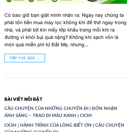
Có bao giờ bạn giật mình nhận ra: Ngày nay chúng ta
phải tốn tiền mua máy lọc không khí để thở ngay trong
nhà, và phải bịt kín mấy lớp khẩu trang mỗi khi ra
đường vì khói bụi quá nặng? Không khí sạch vốn là
món quà miễn phí từ Đất Mẹ, nhưng…
TIẾP TỤC ĐỌC
→
BÀI VIẾT NỔI BẬT
CÂU CHUYỆN CỦA NHỮNG CHUYẾN ĐI | ĐÓN NHẬN
ÁNH SÁNG – TRAO ĐI MÀU XANH | CK3H
CK3H | HÀNH TRÌNH CỦA LÒNG BIẾT ƠN | CÂU CHUYỆN