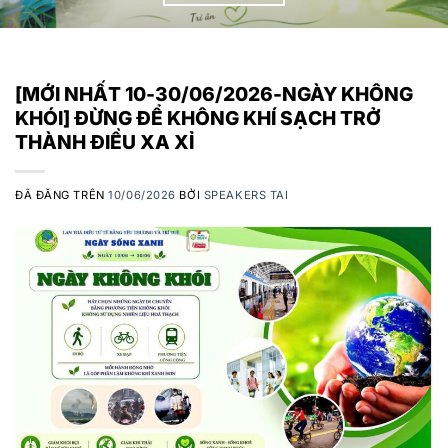
[MỚI NHẤT 10-30/06/2026-NGÀY KHÔNG
KHÓI] ĐỪNG ĐỂ KHÔNG KHÍ SẠCH TRỞ
THÀNH ĐIỀU XA XỈ
ĐÃ ĐĂNG TRÊN
10/06/2026
BỞI
SPEAKERS TAI