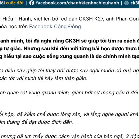
 Hiểu – Hành, viết lên bởi cư dân CK3H K27, anh Phan Cô
hóa học trên
Facebook Cộng Đồng
:
anh mình, tôi đã nghĩ rằng CK3H sẽ giúp tôi tìm ra cách 
lập tự giác. Nhưng sau khi đến với từng bài học được thực
ng hiểu tại sao cuộc sống xung quanh là do chính mình tạ
 ra điều này giúp tôi thay đổi được suy nghĩ muốn có quả ngọ
c tốt với mình thì hãy làm thân giáo.
ách quan sát xung quanh mình, giảm bớt sự mong cầu ở đối
hồi hộp, đã kiềm chế được lòng sân, và lắng nghe người khá
năm tháng để đạt được đích đến.
i nhưng đã tìm thấy được cách vận hành của bản ngã, 3 độc