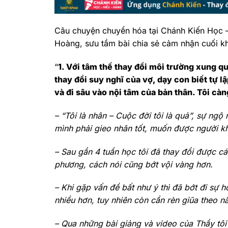
Câu chuyện chuyển hóa tại Chánh Kiến Học –
Hoàng, sưu tầm bài chia sẻ cảm nhận cuối k
“
1. Với tâm thế thay đổi môi trường xung qu
thay đổi suy nghĩ của vợ, dạy con biết tự 
và đi sâu vào nội tâm của bản thân. Tôi cà
– “Tôi là nhân – Cuộc đời tôi là quả”, sự ngộ
mình phải gieo nhân tốt, muốn được người khá
– Sau gần 4 tuần học tôi đã thay đổi được c
phương, cách nói cũng bớt vội vàng hơn.
– Khi gặp vấn đề bất như ý thì đã bớt đi sự 
nhiều hơn, tuy nhiên còn cần rèn giũa theo 
– Qua những bài giảng và video của Thầy tô