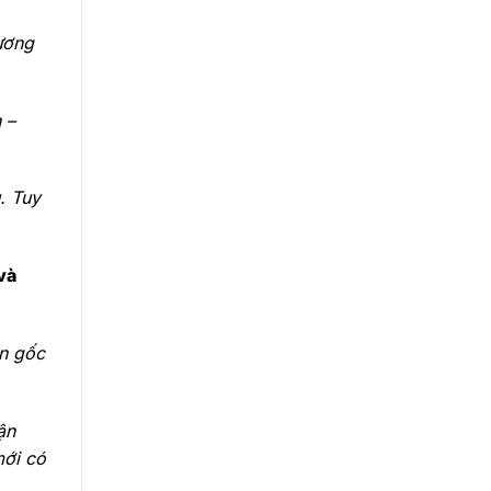
ương
 –
. Tuy
và
ân gốc
ận
mới có