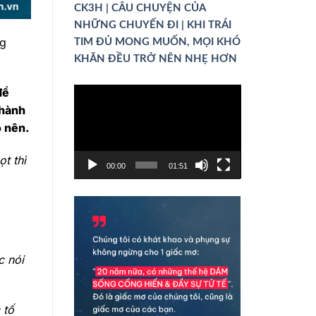
CK3H | CÂU CHUYỆN CỦA
NHỮNG CHUYẾN ĐI | KHI TRÁI
ng
TIM ĐỦ MONG MUỐN, MỌI KHÓ
KHĂN ĐỀU TRỞ NÊN NHẸ HƠN
để
Trình
 hành
chơi
o nên.
Video
t thì
00:00
01:51
c nói
 tố