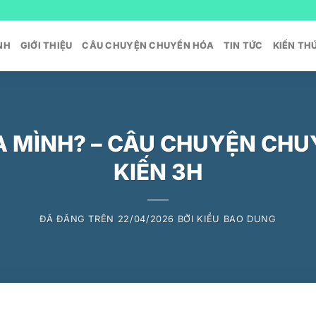
NH
GIỚI THIỆU
CÂU CHUYỆN CHUYỂN HÓA
TIN TỨC
KIẾN TH
A MÌNH? – CÂU CHUYỆN CHU
KIẾN 3H
ĐÃ ĐĂNG TRÊN
22/04/2026
BỞI
KIỀU BAO DUNG