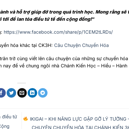
nh và hỗ trợ giúp đỡ trong quá trình học. Mong rằng sẽ 
 tới để lan tỏa điều tử tế đến cộng đồng!
“
g:
https://www.facebook.com/share/p/1CEM2tLRDs/
uyển hóa khác tại CK3H:
Câu Chuyện Chuyển Hóa
răn trở cùng viết lên câu chuyện của những sự chuyển hóa 
m nay để về chung ngôi nhà Chánh Kiến Học – Hiểu – Hành
 điều tử
IKIGAI – KHI NĂNG LỰC GẶP GỠ LÝ TƯỞNG 
 Cộng
CHUYỆN CHUYỂN HÓA TẠI CHÁNH KIẾN 