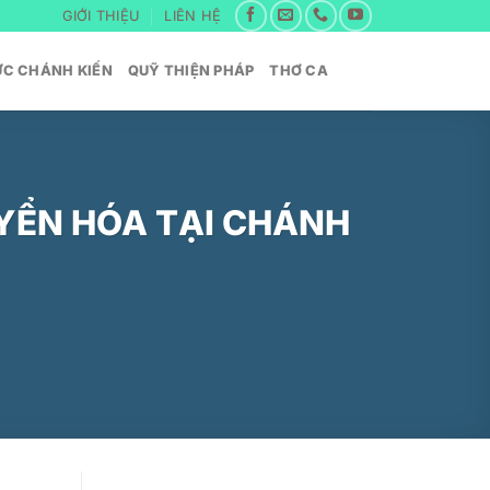
GIỚI THIỆU
LIÊN HỆ
ỨC CHÁNH KIẾN
QUỸ THIỆN PHÁP
THƠ CA
YỂN HÓA TẠI CHÁNH