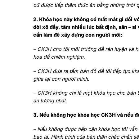
cứ được tiếp thêm thức ăn bằng những thói 
2. Khóa học này không có mất mát gì đối với
đời xô đẩy, tâm nhiều lúc bất định, sân – s
cần làm để xây dựng con người mới:
–
CK3H cho tôi môi trường để rèn luyện và h
hoa để chiêm nghiệm.
–
CK3H đưa ra tấm bản đồ để tôi tiếp tục khá
giũa lại con người mình.
–
CK3H không chỉ là một khóa học cho bản th
ấn tượng nhất.
3. Nếu không học khóa học CK3H và nếu đư
–
Nếu không được tiếp cận khóa học tôi vẫn 
bao la. Hành trình của bản thân chắc chắn s