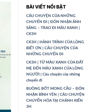
BÀI VIẾT NỔI BẬT
CÂU CHUYỆN CỦA NHỮNG
CHUYẾN ĐI | ĐÓN NHẬN ÁNH
SÁNG – TRAO ĐI MÀU XANH |
CK3H
CK3H | HÀNH TRÌNH CỦA LÒNG
BIẾT ƠN | CÂU CHUYỆN CỦA
NHỮNG CHUYẾN ĐI
CK3H | TỪ MÀU XANH CỦA ĐẤT
MẸ ĐẾN MÀU XANH CỦA LÒNG
NGƯỜI | Câu chuyện của những
chuyến đi
BUÔNG BỚT MONG CẦU – ĐÓN
NHẬN BÌNH YÊN | CÂU CHUYỆN
CHUYỂN HÓA TẠI CHÁNH KIẾN
3H