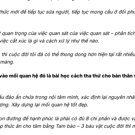
hức mới để tiếp tục sửa người, tiếp tục mong cầu ở đối ph
uan trọng của việc quan sát của việc quan sát – phân tích
iệc cắt xúc là gì và cách xử lý như thế nào.
hì cuộc đời tôi đã có thể thong dong hơn hiện tại rất nhiều
 màng.
vào mối quan hệ đó là bài học cách tha thứ cho bản thân 
hấu đáo ẩn chứa trong nội tâm mình, xác định lại nguyên nh
hương. Xây dựng lại mối quan hệ tốt đẹp.
n đường để hạnh phúc là phải có đủ 8 chi phần và được v
nạp thức ăn cho tâm bằng Tam bảo – 3 báu vật cuộc đời thì 