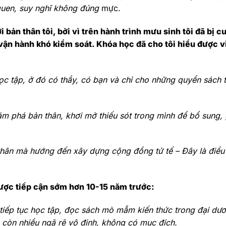
quen, suy nghĩ không đúng
mực.
 bản thân tôi, bởi vì trên hành trình mưu sinh tôi đã bị c
i vận hành khó kiểm soát. Khóa học đã cho tôi hiểu được v
ọc tập, ở đó có thầy, có bạn và chỉ cho những quyển sách t
m phá bản thân, khơi mở thiếu sót trong mình để bổ sung, 
ân mà hướng đến xây dựng cộng đồng tử tế – Đây là điều 
ợc tiếp cận sớm hơn 10-15 năm trước:
tiếp tục học tập, đọc sách mò mẫm kiến thức trong đại dư
ẽ còn nhiều ngã rẽ vô định, không có mục đích.