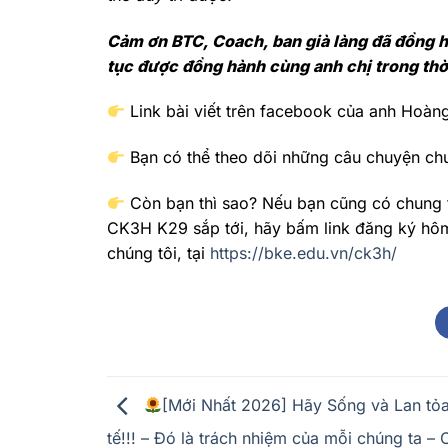
Cảm ơn BTC, Coach, ban già làng đã đồng hà
tục được đồng hành cùng anh chị trong thời
Link bài viết trên facebook của anh Hoàn
Bạn có thể theo dõi những câu chuyện ch
Còn bạn thì sao? Nếu bạn cũng có chung t
CK3H K29 sắp tới, hãy bấm link đăng ký hô
chúng tôi, tại
https://bke.edu.vn/ck3h/
[Mới Nhất 2026] Hãy Sống và Lan tỏa
tế!!! – Đó là trách nhiệm của mỗi chúng ta –