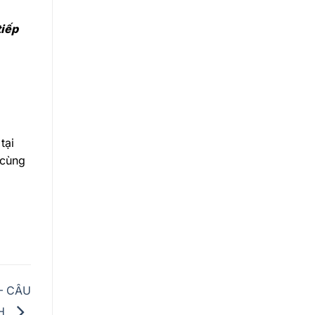
tiếp
tại
 cùng
– CÂU
3H