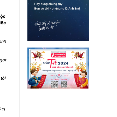
uộc
iệc
inh
gọt
tôi
ơng