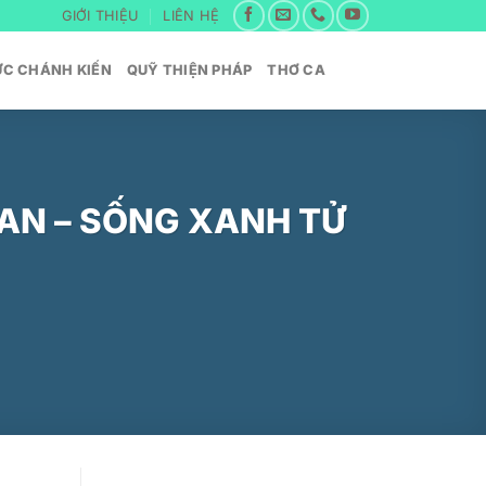
GIỚI THIỆU
LIÊN HỆ
ỨC CHÁNH KIẾN
QUỸ THIỆN PHÁP
THƠ CA
IAN – SỐNG XANH TỬ