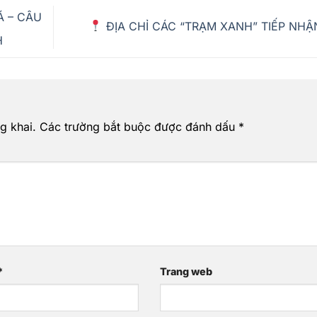
Á – CÂU
ĐỊA CHỈ CÁC “TRẠM XANH” TIẾP NH
H
g khai.
Các trường bắt buộc được đánh dấu
*
*
Trang web