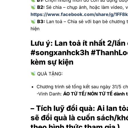
B1:
Chọn những món đồ còn sử dụng được
B2:
Sẻ chia – chụp ảnh, hoặc làm video, 
https://www.facebook.com/share/g/1FF8
B3:
Lan toả – Chia sẻ với bạn bè chương 
hiện
Lưu ý: Lan toả ít nhất 2/lầ
#songxanhck3h #ThanhLo
kèm sự kiện
QUÀ TẶNG:
Chương trình sẽ tổng kết sau ngày 31/5 ch
-Vinh Danh:
ÁO TỬ TẾ/ NÓN TỬ TẾ dành 
– Tích luỹ đổi quà: Ai lan 
sẽ đổi quà là cuốn sách/khóa
theo hình thức tham gia )