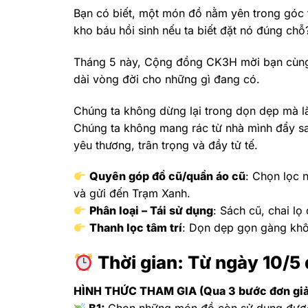
Bạn có biết, một món đồ nằm yên trong góc t
kho báu hồi sinh nếu ta biết đặt nó đúng chỗ
Tháng 5 này, Cộng đồng CK3H mời bạn cùng
dài vòng đời cho những gì đang có.
Chúng ta không dừng lại trong dọn dẹp mà 
Chúng ta không mang rác từ nhà mình đẩy s
yêu thương, trân trọng và đầy tử tế.
Quyên góp đồ cũ/quần áo cũ
: Chọn lọc 
và gửi đến Trạm Xanh.
Phân loại – Tái sử dụng
: Sách cũ, chai l
Thanh lọc tâm trí
: Dọn dẹp gọn gàng khô
Thời gian: Từ ngày 10/5 
HÌNH THỨC THAM GIA (Qua 3 bước đơn gi