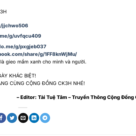
K3H
g/jjchwo506
o.me/g/uvfqcu409
alo.me/g/pxgjeb037
book.com/share/g/1FF8knWjMu/
là gieo mầm xanh cho mình và người.
ÀY KHÁC BIỆT!
ÁNG CÙNG CỘNG ĐỒNG CK3H NHÉ!
– Editor: Tài Tuệ Tâm – Truyền Thông Cộng Đồn