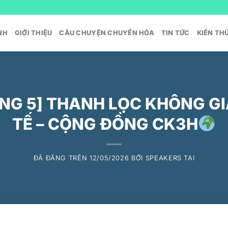
NH
GIỚI THIỆU
CÂU CHUYỆN CHUYỂN HÓA
TIN TỨC
KIẾN TH
NG 5] THANH LỌC KHÔNG G
TẾ – CỘNG ĐỒNG CK3H
ĐÃ ĐĂNG TRÊN
12/05/2026
BỞI
SPEAKERS TAI