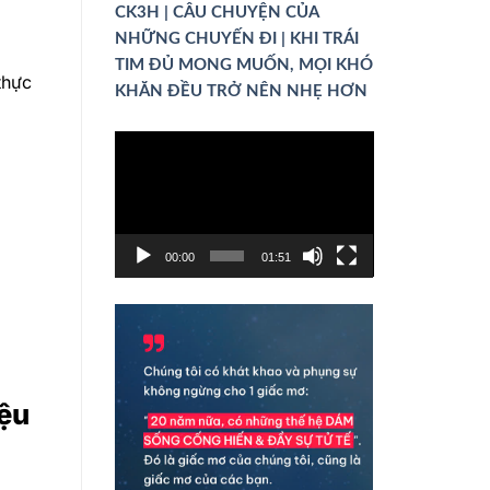
CK3H | CÂU CHUYỆN CỦA
NHỮNG CHUYẾN ĐI | KHI TRÁI
TIM ĐỦ MONG MUỐN, MỌI KHÓ
thực
KHĂN ĐỀU TRỞ NÊN NHẸ HƠN
Trình
chơi
Video
00:00
01:51
iệu