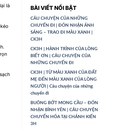
ại là
BÀI VIẾT NỔI BẬT
CÂU CHUYỆN CỦA NHỮNG
 kéo
CHUYẾN ĐI | ĐÓN NHẬN ÁNH
SÁNG – TRAO ĐI MÀU XANH |
CK3H
h.
CK3H | HÀNH TRÌNH CỦA LÒNG
rọn
BIẾT ƠN | CÂU CHUYỆN CỦA
NHỮNG CHUYẾN ĐI
CK3H | TỪ MÀU XANH CỦA ĐẤT
 sạch
MẸ ĐẾN MÀU XANH CỦA LÒNG
NGƯỜI | Câu chuyện của những
chuyến đi
BUÔNG BỚT MONG CẦU – ĐÓN
NHẬN BÌNH YÊN | CÂU CHUYỆN
CHUYỂN HÓA TẠI CHÁNH KIẾN
3H