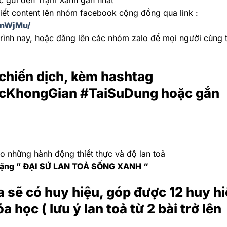
 gửi đến Trạm Xanh gần nhất
viết content lên nhóm facebook cộng đồng qua link :
knWjMu/
trình nay, hoặc đăng lên các nhóm zalo để mọi người cùng 
n chiến dịch, kèm hashtag
cKhongGian #TaiSuDung hoặc gắn
o những hành động thiết thực và độ lan toả
tặng ” ĐẠI SỨ LAN TOẢ SỐNG XANH “
tỏa sẽ có huy hiệu, góp được 12 huy h
 học ( lưu ý lan toả từ 2 bài trở lên