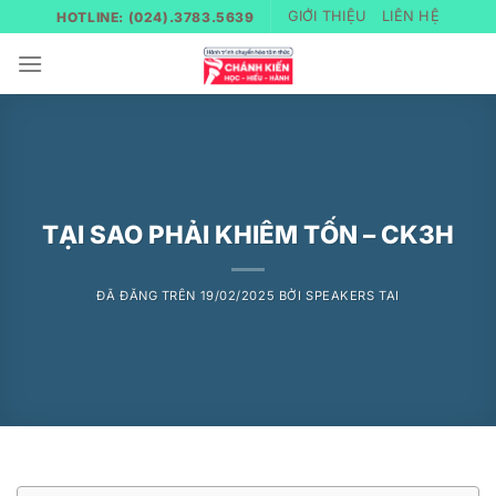
Chuyển
GIỚI THIỆU
LIÊN HỆ
HOTLINE: (024).3783.5639
đến
nội
dung
TẠI SAO PHẢI KHIÊM TỐN – CK3H
ĐÃ ĐĂNG TRÊN
19/02/2025
BỞI
SPEAKERS TAI