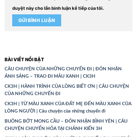
duyệt này cho lần bình luận kế tiếp của tôi.
BÀI VIẾT NỔI BẬT
CÂU CHUYỆN CỦA NHỮNG CHUYẾN ĐI | ĐÓN NHẬN
ÁNH SÁNG – TRAO ĐI MÀU XANH | CK3H
CK3H | HÀNH TRÌNH CỦA LÒNG BIẾT ƠN | CÂU CHUYỆN
CỦA NHỮNG CHUYẾN ĐI
CK3H | TỪ MÀU XANH CỦA ĐẤT MẸ ĐẾN MÀU XANH CỦA
LÒNG NGƯỜI | Câu chuyện của những chuyến đi
BUÔNG BỚT MONG CẦU – ĐÓN NHẬN BÌNH YÊN | CÂU
CHUYỆN CHUYỂN HÓA TẠI CHÁNH KIẾN 3H