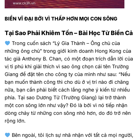
BIỂN VĨ ĐẠI BỞI VÌ THẤP HƠN MỌI CON SÔNG
Tại Sao Phải Khiêm Tốn – Bài Học Từ Biển Cả
Trong cuốn sách “Lý Gia Thành – Ông chủ của
những ông chủ” trong giới kinh doanh Hong Kong của
tác giả Anthony B. Chan, có một đoạn trích dẫn lời của
vị tỉ phú khi giải thích vì sao ông chọn cái tên Trường
Giang để đặt tên cho công ty của mình như sau: “Nếu
bạn muốn thành công thì cho dù ở vị trí nào đi chăng
nữa, bạn cần phải biết cách lắng nghe ý kiến từ nhiều
phía. Tại sao Dương Tử (Trường Giang) lại trở thành
một con sông lớn như vậy? Đó là bởi vì nó tiếp nhận
dòng chảy từ những con sông nhỏ hơn, do đó trở nên
rộng lớn.
Bên ngoài, tôi lịch sự nhã nhặn với tất cả mọi người,