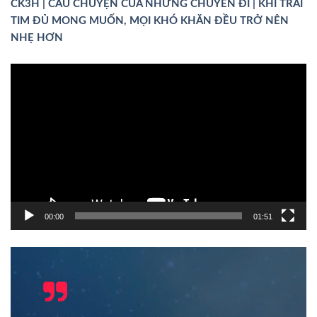
CK3H | CÂU CHUYỆN CỦA NHỮNG CHUYẾN ĐI | KHI TRÁI
TIM ĐỦ MONG MUỐN, MỌI KHÓ KHĂN ĐỀU TRỞ NÊN
NHẸ HƠN
Trình
chơi
Video
00:00
01:51