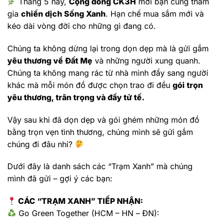
Tháng 5 này,
Cộng đồng CK3H
mời bạn cùng tham
gia
chiến dịch Sống Xanh
. Hạn chế mua sắm mới và
kéo dài vòng đời cho những gì đang có.
Chúng ta không dừng lại trong dọn dẹp mà là gửi gắm
yêu thương về Đất Mẹ
và những người xung quanh.
Chúng ta không mang rác từ nhà mình đẩy sang người
khác mà mỗi món đồ được chọn trao đi đều
gói trọn
yêu thương, trân trọng và đầy tử tế.
Vậy sau khi đã dọn dẹp và gói ghém những món đồ
bằng trọn vẹn tình thương, chúng mình sẽ gửi gắm
chúng đi đâu nhỉ?
Dưới đây là danh sách các “Trạm Xanh” mà chúng
mình đã gửi – gợi ý các bạn:
CÁC “TRẠM XANH” TIẾP NHẬN:
Go Green Together (HCM – HN – ĐN):