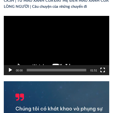
CK3H | TỪ MÀU XANH CỦA ĐẤT MẸ ĐẾN MÀU XANH CỦA
LÒNG NGƯỜI | Câu chuyện của những chuyến đi
Trình
chơi
Video
00:00
01:51