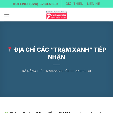
Chuyển
GIỚI THIỆU
LIÊN HỆ
HOTLINE: (024).3783.5639
đến
nội
dung
ĐỊA CHỈ CÁC “TRẠM XANH” TIẾP
NHẬN
ĐÃ ĐĂNG TRÊN
12/05/2026
BỞI
SPEAKERS TAI