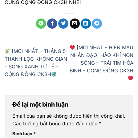
CÙNG CỘNG ĐỒNG CK3H NHÉ!
[MỚI NHẤT – HIẾN MÁU
[MỚI NHẤT – THÁNG 5]
NHÂN ĐẠO] HÀO KHÍ NON
THANH LỌC KHÔNG GIAN
SÔNG – TRÁI TIM HÒA
– SỐNG XANH TỬ TẾ –
BÌNH – CỘNG ĐỒNG CK3H
CỘNG ĐỒNG CK3H
Để lại một bình luận
Email của bạn sẽ không được hiển thị công khai.
Các trường bắt buộc được đánh dấu
*
Bình luận
*