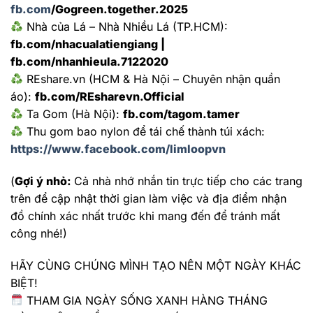
fb.com
/Gogreen.together.2025
Nhà của Lá – Nhà Nhiều Lá (TP.HCM):
fb.com/nhacualatiengiang |
fb.com/nhanhieula.7122020
REshare.vn (HCM & Hà Nội – Chuyên nhận quần
áo):
fb.com/REsharevn.Official
Ta Gom (Hà Nội):
fb.com/tagom.tamer
Thu gom bao nylon để tái chế thành túi xách:
https://www.facebook.com/limloopvn
(
Gợi ý nhỏ:
Cả nhà nhớ nhắn tin trực tiếp cho các trang
trên để cập nhật thời gian làm việc và địa điểm nhận
đồ chính xác nhất trước khi mang đến để tránh mất
công nhé!)
HÃY CÙNG CHÚNG MÌNH TẠO NÊN MỘT NGÀY KHÁC
BIỆT!
THAM GIA NGÀY SỐNG XANH HÀNG THÁNG